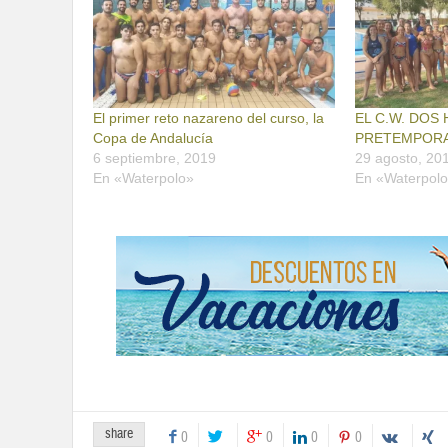
El primer reto nazareno del curso, la
EL C.W. DOS 
Copa de Andalucía
PRETEMPOR
6 septiembre, 2019
29 agosto, 20
En «Waterpolo»
En «Waterpol
share
0
0
0
0