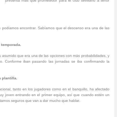
presenta más que prometedor para el club sevillano a tenor
os podíamos encontrar. Sabíamos que el descenso era una de las
a temporada.
 asumido que era una de las opciones con más probabilidades, y
do. Conforme iban pasando las jornadas se iba confirmando la
plantilla.
cional, tanto en los jugadores como en el banquillo, ha afectado
y joven entrando en el primer equipo, así que cuando estén un
estamos seguros que van a dar mucho que hablar.