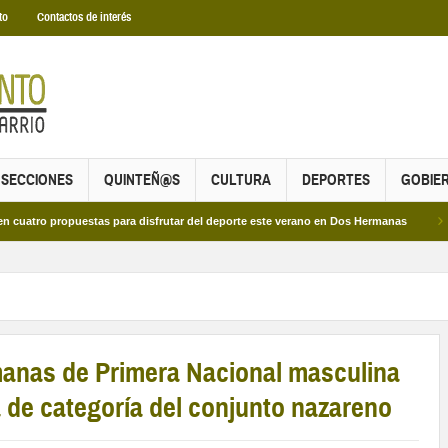
to
Contactos de interés
SECCIONES
QUINTEÑ@S
CULTURA
DEPORTES
GOBIE
ropuestas para disfrutar del deporte este verano en Dos Hermanas
Más de dos 
manas de Primera Nacional masculina
a de categoría del conjunto nazareno