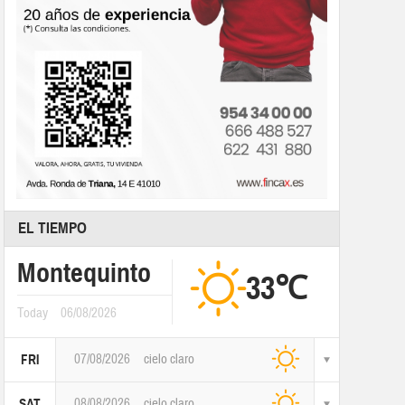
EL TIEMPO
Montequinto
33℃
Today
06/08/2026
07/08/2026
cielo claro
FRI
08/08/2026
cielo claro
SAT