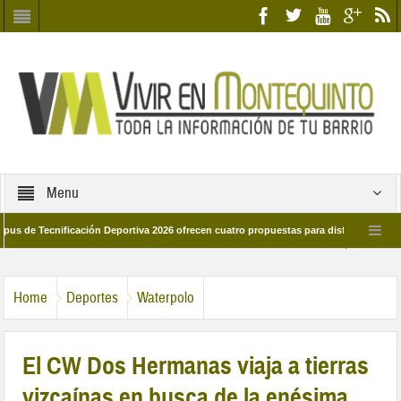
Menu
ecnificación Deportiva 2026 ofrecen cuatro propuestas para disfrutar del deporte 
a 28 de marzo por las calles del barrio
Candidatos/as entidad Quinteña 2026
Home
Deportes
Waterpolo
El CW Dos Hermanas viaja a tierras
vizcaínas en busca de la enésima