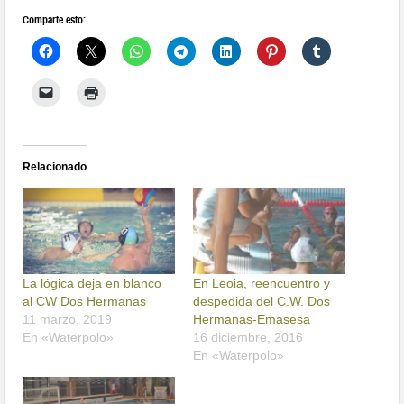
Comparte esto:
Relacionado
La lógica deja en blanco
En Leoia, reencuentro y
al CW Dos Hermanas
despedida del C.W. Dos
11 marzo, 2019
Hermanas-Emasesa
En «Waterpolo»
16 diciembre, 2016
En «Waterpolo»