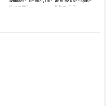
a
Hermandad Humildad y Pilar
de Valme a Montequinto
28 marzo 2023
05 febrero 2023