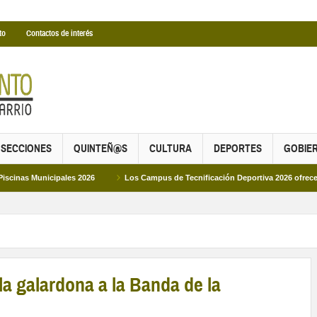
to
Contactos de interés
SECCIONES
QUINTEÑ@S
CULTURA
DEPORTES
GOBIE
nicipales 2026
Los Campus de Tecnificación Deportiva 2026 ofrecen cuatro pr
a galardona a la Banda de la