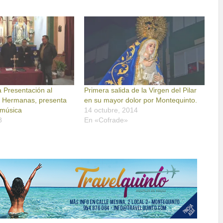
 Presentación al
Primera salida de la Virgen del Pilar
 Hermanas, presenta
en su mayor dolor por Montequinto.
 música
14 octubre, 2014
8
En «Cofrade»