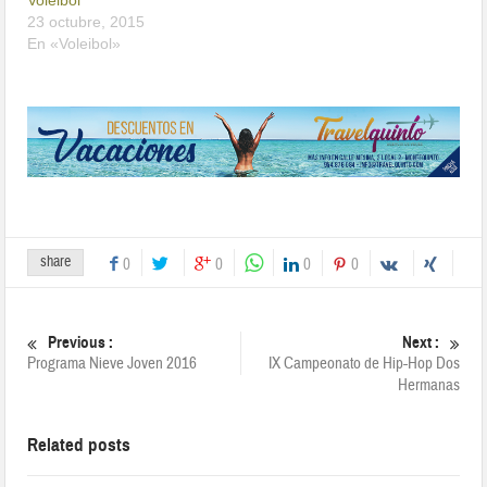
23 octubre, 2015
En «Voleibol»
share
0
0
0
0
Previous :
Next :
Programa Nieve Joven 2016
IX Campeonato de Hip-Hop Dos
Hermanas
Related posts