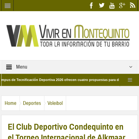
Menu
 Tecnificación Deportiva 2026 ofrecen cuatro propuestas para disfrutar del deport
día 28 de marzo por las calles del barrio
Candidatos/as entidad Quinteña 20
Home
Deportes
Voleibol
El Club Deportivo Condequinto en
el Torneo Internacional de Alkmaar