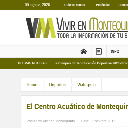
09 agosto, 2026
Quienes somos…
Publicidad
Contac
INFO
ÚLTIMAS NOTICIAS
unicipales 2026
Los Campus de Tecnificación Deportiva 2026 ofrecen cuatro 
Home
Deportes
Waterpolo
El Centro Acuático de Montequin
Posted by
Vivir en Montequinto
Date:
17 octubre 2015