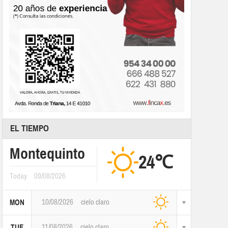
EL TIEMPO
Montequinto
24℃
Today
09/08/2026
10/08/2026
cielo claro
MON
11/08/2026
cielo claro
TUE