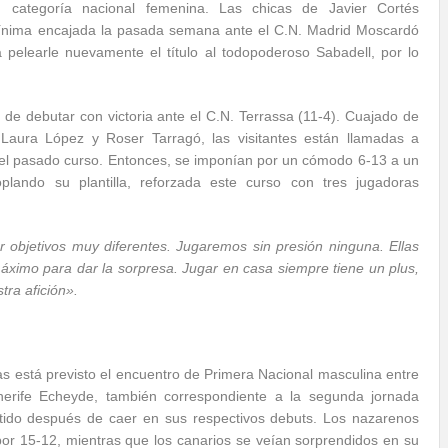
categoría nacional femenina. Las chicas de Javier Cortés
 mínima encajada la pasada semana ante el C.N. Madrid Moscardó
 pelearle nuevamente el título al todopoderoso Sabadell, por lo
 de debutar con victoria ante el C.N. Terrassa (11-4). Cuajado de
, Laura López y Roser Tarragó, las visitantes están llamadas a
an el pasado curso. Entonces, se imponían por un cómodo 6-13 a un
ndo su plantilla, reforzada este curso con tres jugadoras
objetivos muy diferentes. Jugaremos sin presión ninguna. Ellas
áximo para dar la sorpresa. Jugar en casa siempre tiene un plus,
ra afición».
s está previsto el encuentro de Primera Nacional masculina entre
rife Echeyde, también correspondiente a la segunda jornada
artido después de caer en sus respectivos debuts. Los nazarenos
por 15-12, mientras que los canarios se veían sorprendidos en su