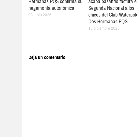
Hermanas PQS confirma su
acaba pasando factura 
hegemonía autonómica
Segunda Nacional a los
chicos del Club Waterpol
08 junio 2026
Dos Hermanas PQS
15 diciembre 2025
Deja un comentario