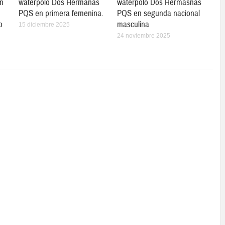
en
waterpolo Dos Hermanas
waterpolo Dos Hermasnas
PQS en primera femenina.
PQS en segunda nacional
o
masculina
15 diciembre 2025
24 noviembre 2025