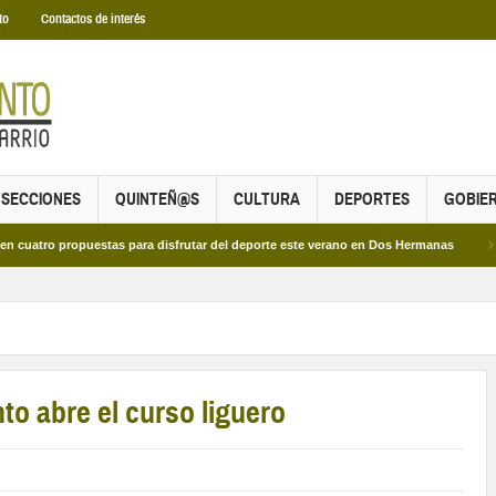
to
Contactos de interés
SECCIONES
QUINTEÑ@S
CULTURA
DEPORTES
GOBIE
propuestas para disfrutar del deporte este verano en Dos Hermanas
Más de do
to abre el curso liguero