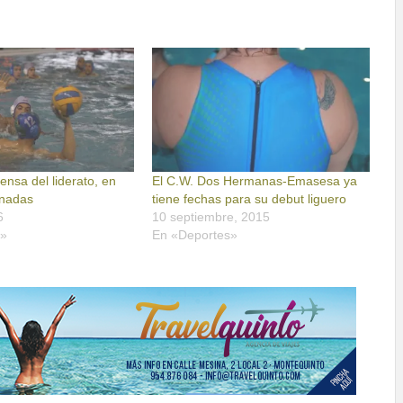
ensa del liderato, en
El C.W. Dos Hermanas-Emasesa ya
unadas
tiene fechas para su debut liguero
6
10 septiembre, 2015
o»
En «Deportes»