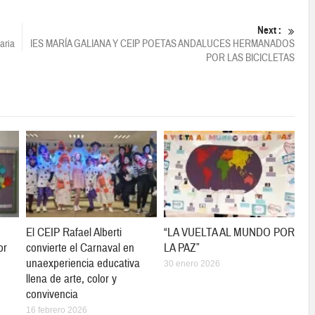
Next :
aria
IES MARÍA GALIANA Y CEIP POETAS ANDALUCES HERMANADOS
POR LAS BICICLETAS
El CEIP Rafael Alberti
“LA VUELTA AL MUNDO POR
or
convierte el Carnaval en
LA PAZ”
unaexperiencia educativa
30 enero 2026
llena de arte, color y
convivencia
16 febrero 2026