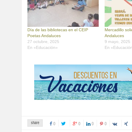
Día de las bibliotecas en el CEIP
Mercadillo sol
Poetas Andaluces
Andaluces
27 octubre, 2025
9 mayo, 2025
En «Educación»
En «Educació
share
0
0
0
0