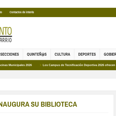
to
Contactos de interés
SECCIONES
QUINTEÑ@S
CULTURA
DEPORTES
GOBIE
s 2026
Los Campus de Tecnificación Deportiva 2026 ofrecen cuatro propuestas
INAUGURA SU BIBLIOTECA