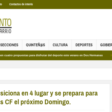
to
Contactos de interés
SECCIONES
QUINTEÑ@S
CULTURA
DEPORTES
GOBIE
propuestas para disfrutar del deporte este verano en Dos Hermanas
Más de dos
siciona en 4 lugar y se prepara para
as CF el próximo Domingo.