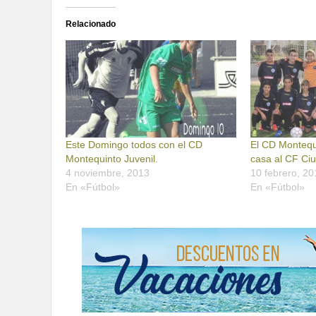
Relacionado
Este Domingo todos con el CD
El CD Montequ
Montequinto Juvenil.
casa al CF Ci
4 noviembre, 2013
10 febrero, 20
En «Fútbol»
En «Fútbol»