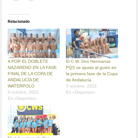
Relacionado
A POR EL DOBLETE
El C.W. Dos Hermanas
NAZARENO EN LA FASE
PQS se ajusta al guión en
FINAL DE LA COPA DE
la primera fase de la Copa
ANDALUCÍA DE
de Andalucía
WATERPOLO
3 octubre, 2022
8 octubre, 2022
En «Deportes»
En «Deportes»