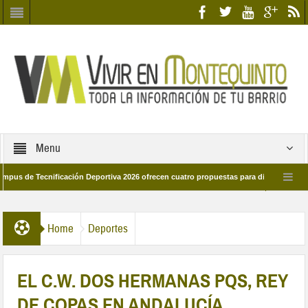
Menu
Tecnificación Deportiva 2026 ofrecen cuatro propuestas para disfrutar del deporte 
a 28 de marzo por las calles del barrio
Candidatos/as entidad Quinteña 202
Home
Deportes
EL C.W. DOS HERMANAS PQS, REY
DE COPAS EN ANDALUCÍA