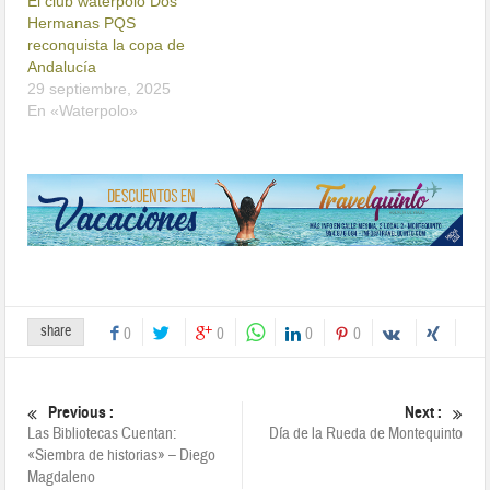
El club waterpolo Dos
Hermanas PQS
reconquista la copa de
Andalucía
29 septiembre, 2025
En «Waterpolo»
share
0
0
0
0
Previous :
Next :
Las Bibliotecas Cuentan:
Día de la Rueda de Montequinto
«Siembra de historias» – Diego
Magdaleno