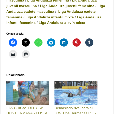
masculina
/
Liga Andaluza femenina
/
Liga Andaluza
juvenil masculina
/
Liga Andaluza juvenil femenina
/
Liga
Andaluza cadete masculina
/
Liga Andaluza cadete
femenina
/
Liga Andaluza infantil mixta
/
Liga Andaluza
infantil femenina
/
Liga Andaluza alevín mixta
Comparte esto:
Relacionado
LAS CHICAS DEL C.W.
Demasiado rival para el
DOS HERMANAS PQS, A
C.W. Dos Hermanas PQS,