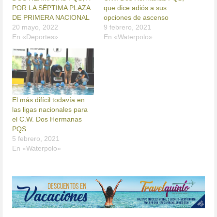
POR LA SÉPTIMA PLAZA
que dice adiós a sus
DE PRIMERA NACIONAL
opciones de ascenso
20 mayo, 2022
9 febrero, 2021
En «Deportes»
En «Waterpolo»
El más difícil todavía en
las ligas nacionales para
el C.W. Dos Hermanas
PQS
5 febrero, 2021
En «Waterpolo»