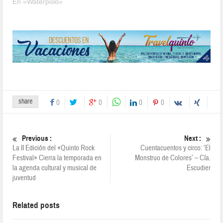
En «Waterpolo»
share
0
0
0
0
Previous :
Next :
La II Edición del «Quinto Rock
Cuentacuentos y circo: ‘El
Festival» Cierra la temporada en
Monstruo de Colores’ – Cía.
la agenda cultural y musical de
Escudier
juventud
Related posts