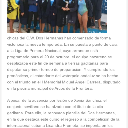
chicas del C.W. Dos Hermanas han comenzado de forma
victoriosa la nueva temporada. En su puesta a punto de cara
a la Liga de Primera Nacional, cuyo arranque está
programado para el 20 de octubre, el equipo nazareno se
desplazaba este fin de semana a tierras gaditanas para
disputar su primer torneo de preparación. Y cumpliendo los
pronósticos, el estandarte del waterpolo andaluz se ha hecho
con el triunfo en el I Memorial Miguel Ángel Carrera, disputado
en la piscina municipal de Arcos de la Frontera.
A pesar de la ausencia por lesión de Xenia Sánchez, el
conjunto sevillano se ha alzado con el título de la cita
gaditana. Para ello, la renovada plantilla del Dos Hermanas,
en la que destaca este curso el regreso a la competición de la
internacional cubana Lisandra Frómeta, se imponía en los