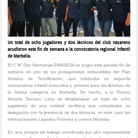
Un total de ocho jugadores y dos técnicos del club nazareno
acudieron este fin de semana a la convocatoria regional infantil
de Marbella.
El C.W. Dos Hermanas-EMASESA se erigía este pasado fin de
semana en uno de los protagonistas indiscutibles del Plan
Andaluz de Tecnificación, que celebraba su segunda
convocatoria infantil masculina y primera para las féminas de
la misma categoría en Marbella. De hecho, a la Piscina
Antonio Serrano Lima se desplazaban un total de ocho
jugadores de una entidad sevillana que completaba su
delegación con la presencia de dos técnicos, en este caso las
internacionales Lisandra Frómeta y Lorena Miranda.
En una jornada de trabajo coordinada por otro representante