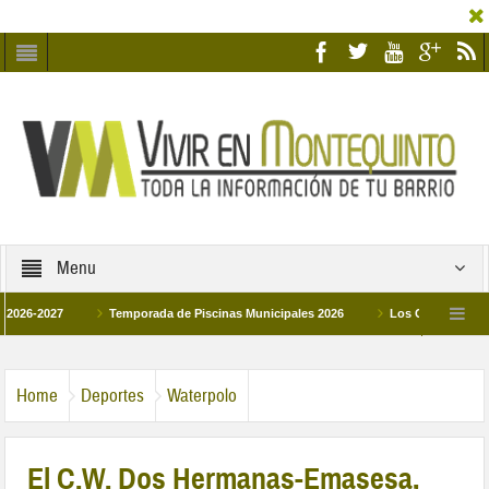
Menu
027
Temporada de Piscinas Municipales 2026
Los Campus de Tecnificac
26
La hermanadad Humildad y Pilar de Montequinto procesionará el día 28 de ma
Home
Deportes
Waterpolo
El C.W. Dos Hermanas-Emasesa,