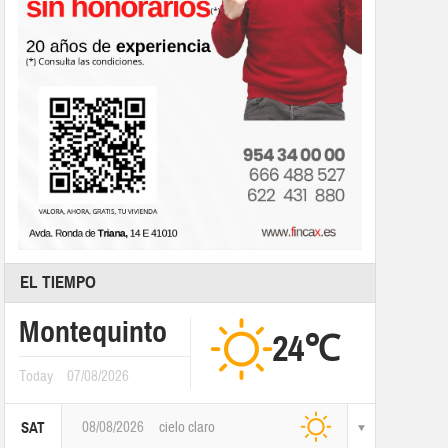
EL TIEMPO
Montequinto
24℃
Today
07/08/2026
08/08/2026
cielo claro
SAT