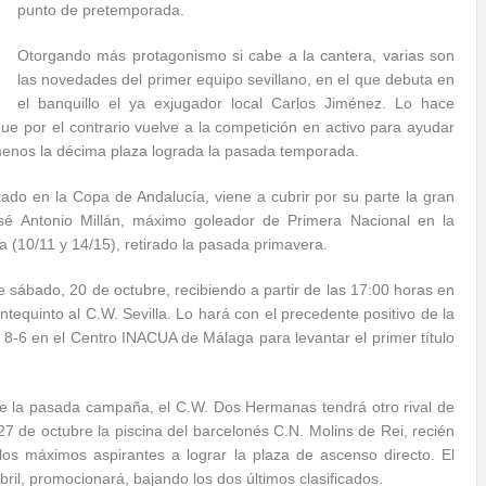
punto de pretemporada.
Otorgando más protagonismo si cabe a la cantera, varias son
las novedades del primer equipo sevillano, en el que debuta en
el banquillo el ya exjugador local Carlos Jiménez. Lo hace
ue por el contrario vuelve a la competición en activo para ayudar
menos la décima plaza lograda la pasada temporada.
do en la Copa de Andalucía, viene a cubrir por su parte la gran
sé Antonio Millán, máximo goleador de Primera Nacional en la
(10/11 y 14/15), retirado la pasada primavera.
te sábado, 20 de octubre, recibiendo a partir de las 17:00 horas en
ntequinto al C.W. Sevilla. Lo hará con el precedente positivo de la
 8-6 en el Centro INACUA de Málaga para levantar el primer título
 de la pasada campaña, el C.W. Dos Hermanas tendrá otro rival de
 27 de octubre la piscina del barcelonés C.N. Molins de Rei, recién
os máximos aspirantes a lograr la plaza de ascenso directo. El
bril, promocionará, bajando los dos últimos clasificados.