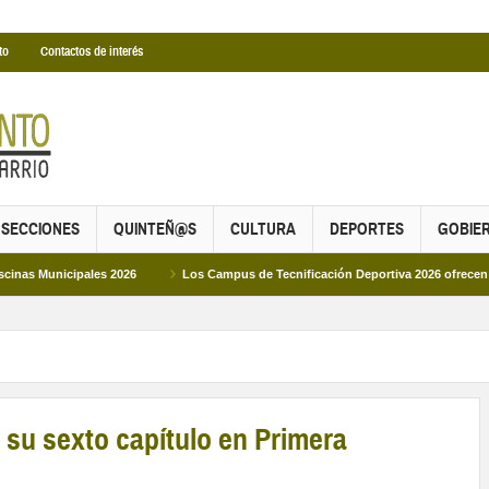
to
Contactos de interés
SECCIONES
QUINTEÑ@S
CULTURA
DEPORTES
GOBIE
ales 2026
Los Campus de Tecnificación Deportiva 2026 ofrecen cuatro propues
su sexto capítulo en Primera