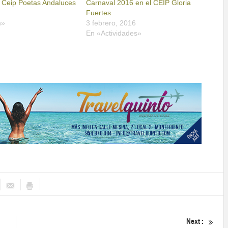
l Ceip Poetas Andaluces
Carnaval 2016 en el CEIP Gloria
Fuertes
n»
3 febrero, 2016
En «Actividades»
Next :