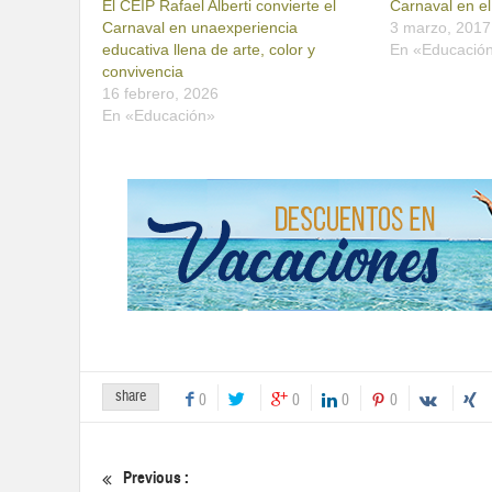
El CEIP Rafael Alberti convierte el
Carnaval en e
Carnaval en unaexperiencia
3 marzo, 2017
educativa llena de arte, color y
En «Educació
convivencia
16 febrero, 2026
En «Educación»
share
0
0
0
0
Previous :