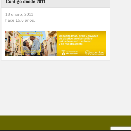
Contigo desde 2011
18 enero, 2011
hace
15,6
años.