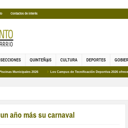
to
Contactos de interés
SECCIONES
QUINTEÑ@S
CULTURA
DEPORTES
GOBIE
icipales 2026
Los Campus de Tecnificación Deportiva 2026 ofrecen cuatro pro
ra un año más su carnaval