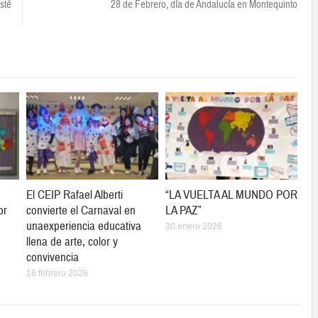
sté
28 de Febrero, día de Andalucía en Montequinto
El CEIP Rafael Alberti
“LA VUELTA AL MUNDO POR
or
convierte el Carnaval en
LA PAZ”
unaexperiencia educativa
30 enero 2026
llena de arte, color y
convivencia
16 febrero 2026