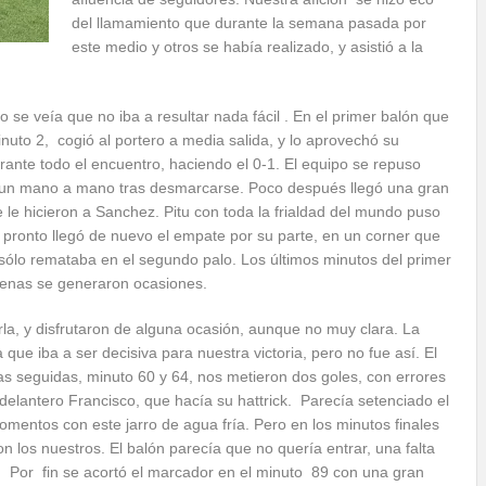
del llamamiento que durante la semana pasada por
este medio y otros se había realizado, y asistió a la
 se veía que no iba a resultar nada fácil . En el primer balón que
inuto 2, cogió al portero a media salida, y lo aprovechó su
rante todo el encuentro, haciendo el 0-1. El equipo se repuso
n un mano a mano tras desmarcarse. Poco después llegó una gran
 le hicieron a Sanchez. Pitu con toda la frialdad del mundo puso
o pronto llegó de nuevo el empate por su parte, en un corner que
sólo remataba en el segundo palo. Los últimos minutos del primer
enas se generaron ocasiones.
a, y disfrutaron de alguna ocasión, aunque no muy clara. La
que iba a ser decisiva para nuestra victoria, pero no fue así. El
as seguidas, minuto 60 y 64, nos metieron dos goles, con errores
 delantero Francisco, que hacía su hattrick. Parecía setenciado el
omentos con este jarro de agua fría. Pero en los minutos finales
con los nuestros. El balón parecía que no quería entrar, una falta
. Por fin se acortó el marcador en el minuto 89 con una gran