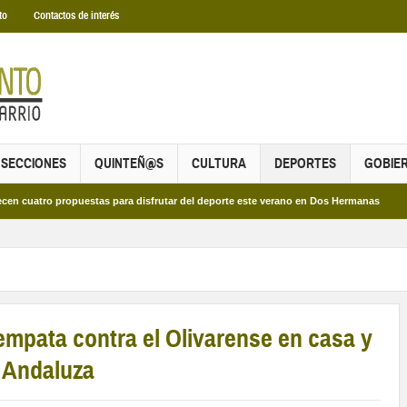
to
Contactos de interés
SECCIONES
QUINTEÑ@S
CULTURA
DEPORTES
GOBIE
 propuestas para disfrutar del deporte este verano en Dos Hermanas
Más de d
empata contra el Olivarense en casa y
a Andaluza