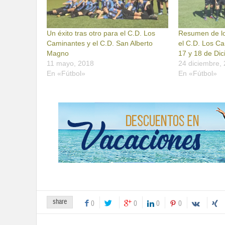
Un éxito tras otro para el C.D. Los
Resumen de lo
Caminantes y el C.D. San Alberto
el C.D. Los C
Magno
17 y 18 de Di
11 mayo, 2018
24 diciembre,
En «Fútbol»
En «Fútbol»
share
0
0
0
0