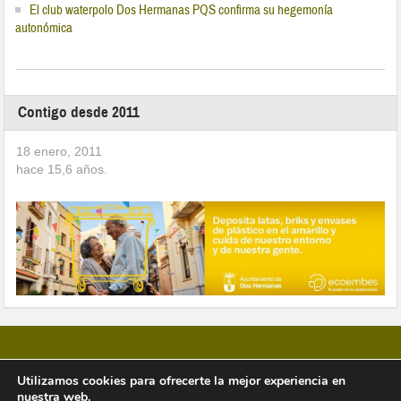
El club waterpolo Dos Hermanas PQS confirma su hegemonía
autonómica
Contigo desde 2011
18 enero, 2011
hace
15,6
años.
Utilizamos cookies para ofrecerte la mejor experiencia en
nuestra web.
Copyright © 2026 Vivir en Montequinto Periódico Digital