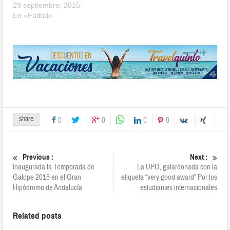
29 septiembre, 2015
En «Fútbol»
share
0
0
0
0
Previous :
Next :
Inaugurada la Temporada de
La UPO, galardonada con la
Galope 2015 en el Gran
etiqueta “very good award” Por los
Hipódromo de Andalucía
estudiantes internacionales
Related posts