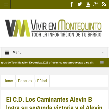
Menu
Tecnificación Deportiva 2026 ofrecen cuatro propuestas para disfrutar del deporte 
a 28 de marzo por las calles del barrio
Candidatos/as entidad Quinteña 202
Home
Deportes
Fútbol
El C.D. Los Caminantes Alevín B
logra su segunda victoria y el Alevín