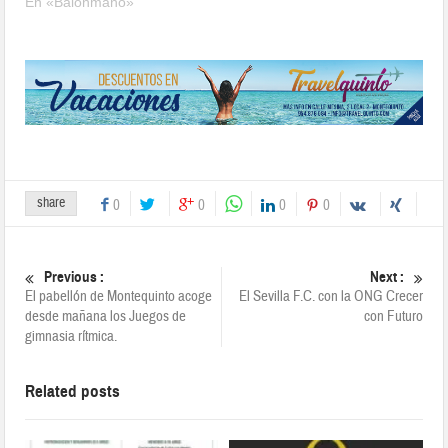
En «Balonmano»
share
0
0
0
0
Previous :
Next :
El pabellón de Montequinto acoge
El Sevilla F.C. con la ONG Crecer
desde mañana los Juegos de
con Futuro
gimnasia rítmica.
Related posts