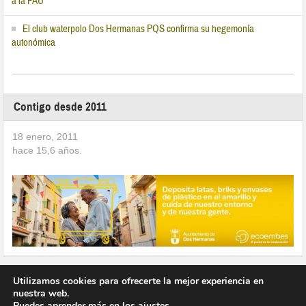
a la PAU
El club waterpolo Dos Hermanas PQS confirma su hegemonía
autonómica
Contigo desde 2011
18 enero, 2011
hace
15,6
años.
Utilizamos cookies para ofrecerte la mejor experiencia en
nuestra web.
Puedes aprender más en los
ajustes
.