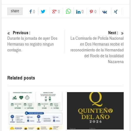
share
0
0
0
0
Previous :
Next :
Durante la jornada de ayer Dos
La Comisaría de Policía Nacional
Hermanas no registro ningun
en Dos Hermanas recibe el
contagio.
reconocimiento de la Hermandad
del Rocío de la localidad
Nazarena
Related posts