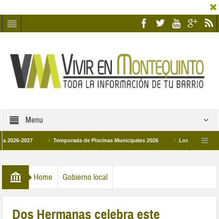
Menu
027
Temporada de Piscinas Municipales 2026
Los Campus de Tecnificac
26
La hermanadad Humildad y Pilar de Montequinto procesionará el día 28 de ma
Home
Gobierno local
Dos Hermanas celebra este