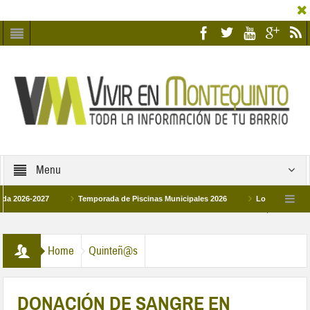
Menu
6-2027
Temporada de Piscinas Municipales 2026
Los Campus de Tecnifi
 2026
La hermanadad Humildad y Pilar de Montequinto procesionará el día 28 de
Home
Quinteñ@s
DONACIÓN DE SANGRE EN