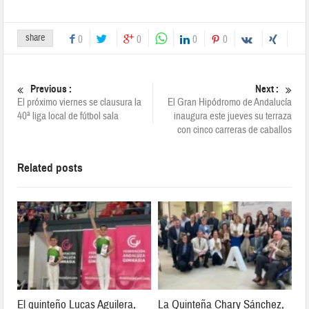
share
0
0
0
0
Previous :
Next :
El próximo viernes se clausura la
El Gran Hipódromo de Andalucía
40ª liga local de fútbol sala
inaugura este jueves su terraza
con cinco carreras de caballos
Related posts
El quinteño Lucas Aguilera,
La Quinteña Chary Sánchez,