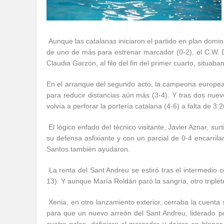
Aunque las catalanas iniciaron el partido en plan dom
de uno de más para estrenar marcador (0-2), el C.W. 
Claudia Garzón, al filo del fin del primer cuarto, situa
En el arranque del segundo acto, la campeona europea
para reducir distancias aún más (3-4). Y tras dos nuev
volvía a perforar la portería catalana (4-6) a falta de 3:2
El lógico enfado del técnico visitante, Javier Aznar, su
su defensa asfixiante y con un parcial de 0-4 encarrilar
Santos también ayudaron.
La renta del Sant Andreu se estiró tras el intermedio co
13). Y aunque María Roldán paró la sangría, otro triplet
Xenia, en otro lanzamiento exterior, cerraba la cuenta 
para que un nuevo arreón del Sant Andreu, liderado po