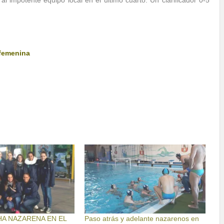
al impotente equipo local en el último cuarto. Un clarificador 0-5
 femenina
CHA NAZARENA EN EL
Paso atrás y adelante nazarenos en