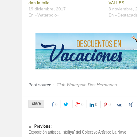
dan la talla
VALLES
19 diciembre, 2017
3 noviembre, 
En «Waterpolo»
En «Destacad
Post source :
Club Waterpolo Dos Hermanas
share
0
0
0
0
Previous :
Exposición artística ‘Isbiliya’ del Colectivo Artístico La Nave