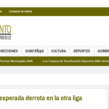
to
Contactos de interés
SECCIONES
QUINTEÑ@S
CULTURA
DEPORTES
GOBIE
ipales 2026
Los Campus de Tecnificación Deportiva 2026 ofrecen cuatro prop
sperada derrota en la otra liga