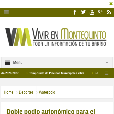
Menu
027
Temporada de Piscinas Municipales 2026
Los Campus de Tecnificac
6
La hermanadad Humildad y Pilar de Montequinto procesionará el día 28 de ma
Home
Deportes
Waterpolo
Doble podio autonómico para el