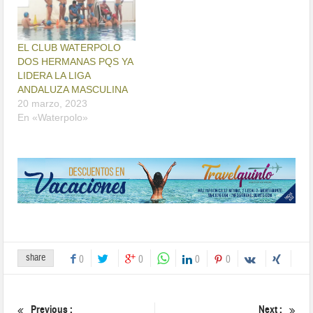
EL CLUB WATERPOLO
DOS HERMANAS PQS YA
LIDERA LA LIGA
ANDALUZA MASCULINA
20 marzo, 2023
En «Waterpolo»
share
0
0
0
0
Previous :
Next :