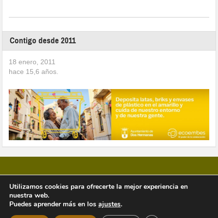
Contigo desde 2011
18 enero, 2011
hace
15,6
años.
Utilizamos cookies para ofrecerte la mejor experiencia en
nuestra web.
Copyright © 2026 Vivir en Montequinto Periódico Digital
Puedes aprender más en los
ajustes
.