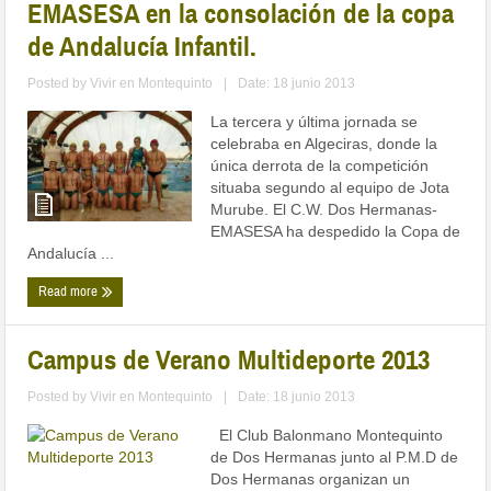
EMASESA en la consolación de la copa
de Andalucía Infantil.
Posted by
Vivir en Montequinto
|
Date: 18 junio 2013
La tercera y última jornada se
celebraba en Algeciras, donde la
única derrota de la competición
situaba segundo al equipo de Jota
Murube. El C.W. Dos Hermanas-
EMASESA ha despedido la Copa de
Andalucía ...
Read more
Campus de Verano Multideporte 2013
Posted by
Vivir en Montequinto
|
Date: 18 junio 2013
El Club Balonmano Montequinto
de Dos Hermanas junto al P.M.D de
Dos Hermanas organizan un