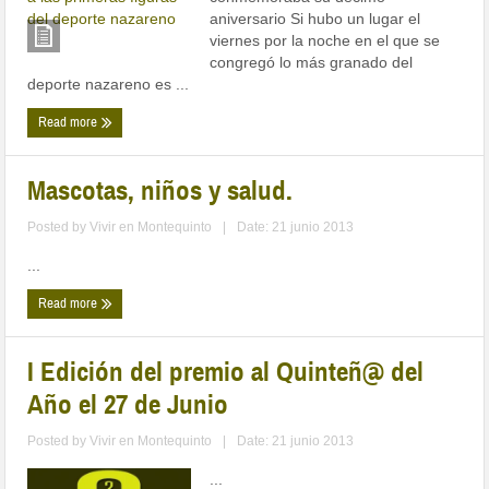
aniversario Si hubo un lugar el
viernes por la noche en el que se
congregó lo más granado del
deporte nazareno es ...
Read more
Mascotas, niños y salud.
Posted by
Vivir en Montequinto
|
Date: 21 junio 2013
...
Read more
I Edición del premio al Quinteñ@ del
Año el 27 de Junio
Posted by
Vivir en Montequinto
|
Date: 21 junio 2013
...