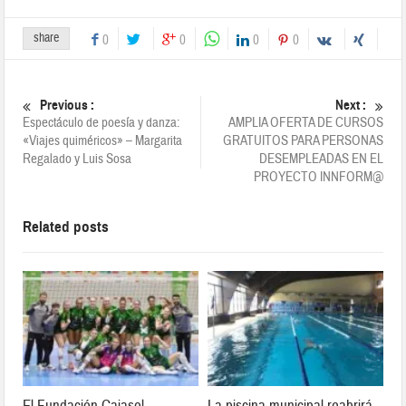
share
0
0
0
0
Previous :
Next :
Espectáculo de poesía y danza:
AMPLIA OFERTA DE CURSOS
«Viajes quiméricos» – Margarita
GRATUITOS PARA PERSONAS
Regalado y Luis Sosa
DESEMPLEADAS EN EL
PROYECTO INNFORM@
Related posts
El Fundación Cajasol
La piscina municipal reabrirá