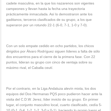
cadete masculina, en la que los nazarenos son vigentes
campeones y llevan hasta la fecha una trayectoria
prácticamente inmaculada. Así lo demostraron ante los
gaditanos, terceros clasificados de su grupo, a los que
superaron por un rotundo 22-1 (6-0, 7-1, 1-0 y 7-0).
Con un solo empate cedido en ocho partidos, los chicos
dirigidos por Álvaro Rodríguez siguen líderes a falta de sólo
dos encuentros para el cierre de la primera fase. Con 22
puntos, lideran su grupo con cinco de ventaja sobre su
máximo rival, el Caballa ceutí.
Por el contrario, en la Liga Andaluza alevín mixta, los dos
equipos del Dos Hermanas PQS poco pudieron hacer ante la
visita del C.D.W. Jerez, líder invicto de su grupo. En primer
lugar, el conjunto masculino local, cuarto clasificado, cedía 5-
10 (0-1, 0-4, 1-2, 1-2, 3-0 y 0-1), haciendo lo propio luego el