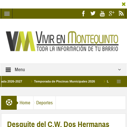
Menu
2027
Temporada de Piscinas Municipales 2026
Los Campus de Tecnifica
026
La hermanadad Humildad y Pilar de Montequinto procesionará el día 28 de m
Home
Deportes
Desquite del C.W. Dos Hermanas