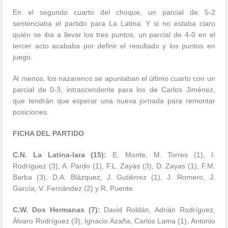
En el segundo cuarto del choque, un parcial de 5-2
sentenciaba el partido para La Latina. Y si no estaba claro
quién se iba a llevar los tres puntos, un parcial de 4-0 en el
tercer acto acababa por definir el resultado y los puntos en
juego.
Al menos, los nazarenos se apuntaban el último cuarto con un
parcial de 0-3, intrascendente para los de Carlos Jiménez,
que tendrán que esperar una nueva jornada para remontar
posiciones.
FICHA DEL PARTIDO
C.N. La Latina-Iara (15):
E. Monte, M. Torres (1), I.
Rodríguez (3), A. Pardo (1), F.L. Zayas (3), D. Zayas (1), F.M.
Barba (3), D.A. Blázquez, J. Gutiérrez (1), J. Romero, J.
García, V. Fernández (2) y R. Puente.
C.W. Dos Hermanas (7):
David Roldán, Adrián Rodríguez,
Álvaro Rodríguez (3), Ignacio Azaña, Carlos Lama (1), Antonio