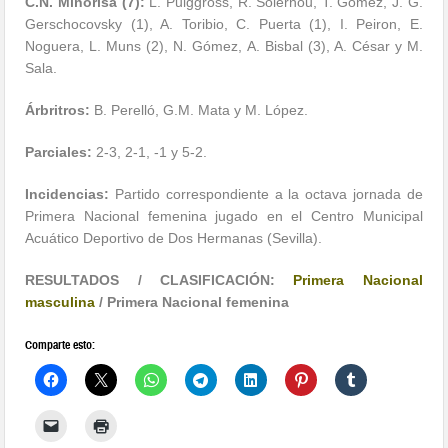
C.N. Minorisa (7):
L. Puiggross, R. Solernou, T. Gómez, J. G.
Gerschocovsky (1), A. Toribio, C. Puerta (1), I. Peiron, E.
Noguera, L. Muns (2), N. Gómez, A. Bisbal (3), A. César y M.
Sala.
Árbritros:
B. Perelló, G.M. Mata y M. López.
Parciales:
2-3, 2-1, -1 y 5-2.
Incidencias:
Partido correspondiente a la octava jornada de
Primera Nacional femenina jugado en el Centro Municipal
Acuático Deportivo de Dos Hermanas (Sevilla).
RESULTADOS / CLASIFICACIÓN:
Primera Nacional
masculina
/
Primera Nacional femenina
Comparte esto: