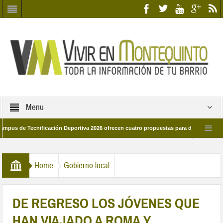
Menu
 Tecnificación Deportiva 2026 ofrecen cuatro propuestas para disfrutar del deport
día 28 de marzo por las calles del barrio
Candidatos/as entidad Quinteña 20
Home
Gobierno local
DE REGRESO LOS JÓVENES QUE
HAN VIAJADO A ROMA Y