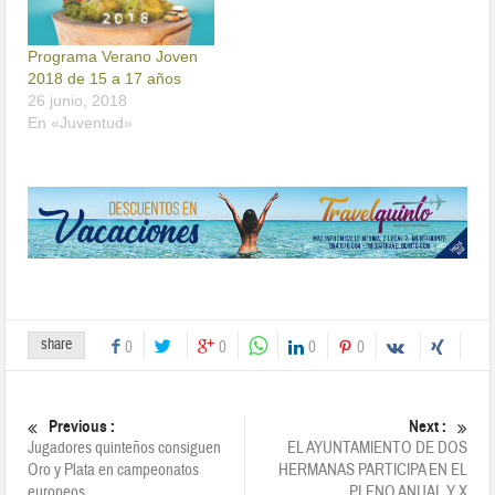
Programa Verano Joven
2018 de 15 a 17 años
26 junio, 2018
En «Juventud»
share
0
0
0
0
Previous :
Next :
Jugadores quinteños consiguen
EL AYUNTAMIENTO DE DOS
Oro y Plata en campeonatos
HERMANAS PARTICIPA EN EL
europeos
PLENO ANUAL Y X