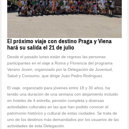
El próximo viaje con destino Praga y Viena
hará su salida el 21 de julio
Desde el pasado lunes están de regreso las personas
participantes en el viaje a Roma y Florencia del programa
Verano Joven, organizado por la Delegación de Juventud,
Salud y Consumo, que dirige Juan Pedro Rodríguez.
El viaje, organizado para jóvenes entre 18 y 30 años, ha
tenido una duración de una semana con alojamiento incluido
en hoteles de 4 estrella, pensión completa y diversas
actividades culturales en las que han podido conocer el
patrimonio histórico y cultural de estas ciudades. Se trata de
uno de los destinos más demandados por los usuarios de las
actividades de esta Delegación.