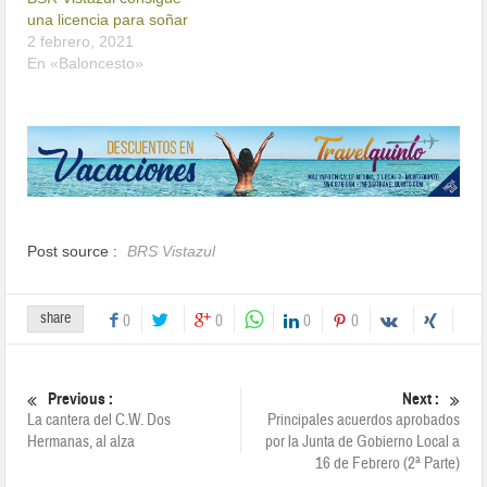
una licencia para soñar
2 febrero, 2021
En «Baloncesto»
Post source :
BRS Vistazul
share
0
0
0
0
Previous :
Next :
La cantera del C.W. Dos
Principales acuerdos aprobados
Hermanas, al alza
por la Junta de Gobierno Local a
16 de Febrero (2ª Parte)