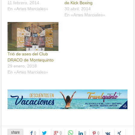
11 febrero, 2014
de Kick Boxing
En «Artes Marciales»
30 abril, 2014
En «Artes Marciales»
Trió de ases del Club
DRACO de Montequinto
29 enero, 2018
En «Artes Marciales»
share
0
0
0
0