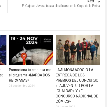
Next :
a
El Cajasol Juvasa busca clasificarse en la Copa de la Reina
o
Promociona tu empresa con
LA ALMONA ACOGIÓ LA
st
el programa «MARCA DOS
ENTREGA DE LOS
HERMANAS»
PREMIOS DEL CONCURSO
«LA JUVENTUD POR LA
03 septiembre 2024
IGUALDAD» Y «EL
CONCURSO NACIONAL DE
CÓMICS»
08 marzo 2022