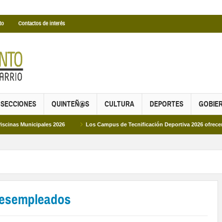
to
Contactos de interés
SECCIONES
QUINTEÑ@S
CULTURA
DEPORTES
GOBIE
ipales 2026
Los Campus de Tecnificación Deportiva 2026 ofrecen cuatro propu
 desempleados