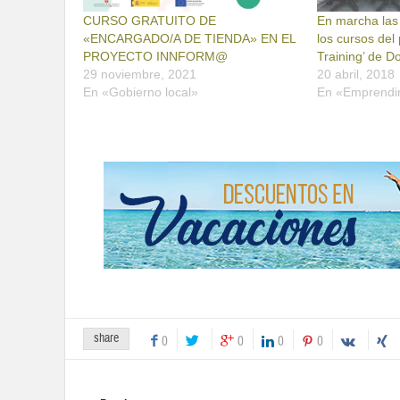
CURSO GRATUITO DE
En marcha las
«ENCARGADO/A DE TIENDA» EN EL
los cursos de
PROYECTO INNFORM@
Training’ de 
29 noviembre, 2021
20 abril, 2018
En «Gobierno local»
En «Emprendi
share
0
0
0
0