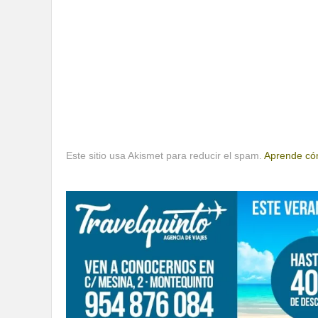
Este sitio usa Akismet para reducir el spam.
Aprende cóm