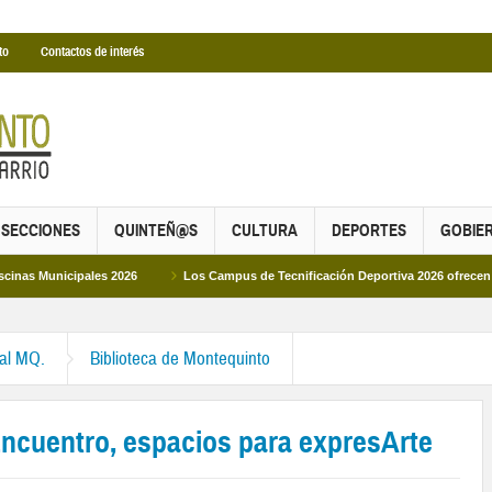
to
Contactos de interés
SECCIONES
QUINTEÑ@S
CULTURA
DEPORTES
GOBIE
ipales 2026
Los Campus de Tecnificación Deportiva 2026 ofrecen cuatro prop
ral MQ.
Biblioteca de Montequinto
ncuentro, espacios para expresArte