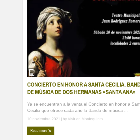
CONCIERTO EN HONOR A SANTA CECILIA. BAN
DE MÚSICA DE DOS HERMANAS «SANTA ANA»
Ya se encuentran a la venta el Concierto en honor a San
Cecilia que ofrece cada año la Banda de música ...
10 noviembre 2021
| by
Vivir en Montequinto
Read more