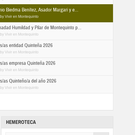
io Biedma Benítez, Asador Margari y e...
by
Vivir en Montequinto
adad Humildad y Pilar de Montequinto p...
by
Vivir en Montequinto
s/as entidad Quinteña 2026
by
Vivir en Montequinto
s/as empresa Quinteña 2026
by
Vivir en Montequinto
s/as Quinteño/a del año 2026
by
Vivir en Montequinto
HEMEROTECA