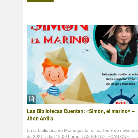
Las Bibliotecas Cuentan: «Simón, el marino» –
Jhon Ardila
En la Biblioteca de Montequinto, el martes 9 de noviemb
de 2021, a las 18:00 horas, LAS BIBLIOTECAS CUE ...