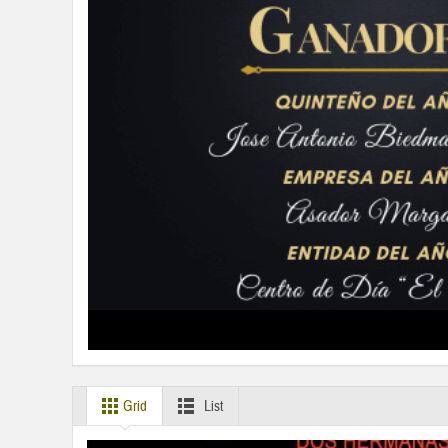
Grid
List