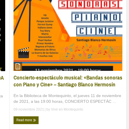
Concierto-espectáculo musical: «Bandas sonoras
DA
con Piano y Cine» – Santiago Blanco Hermosín
En la Biblioteca de Montequinto, el jueves 11 de noviembre
ta
de 2021, a las 19:00 horas, CONCIERTO ESPECTÁC ...
09 noviembre 2021
| by
Vivir en Montequinto
Read more