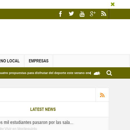
RNO LOCAL
EMPRESAS
para disfrutar del deporte este verano en Dos Hermanas
Más de dos mil estud
LATEST NEWS
 mil estudiantes pasaron por las sala...
by
Vivir en Montequinto