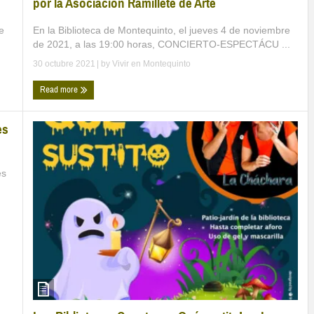
por la Asociación Ramillete de Arte
En la Biblioteca de Montequinto, el jueves 4 de noviembre
e
de 2021, a las 19:00 horas, CONCIERTO-ESPECTÁCU ...
30 octubre 2021
| by
Vivir en Montequinto
Read more
es
es