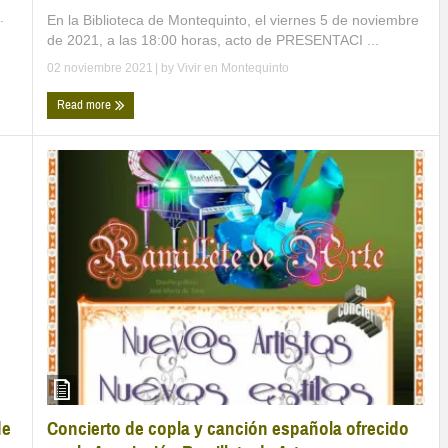
.
En la Biblioteca de Montequinto, el viernes 5 de noviembre
de 2021, a las 18:00 horas, acto de PRESENTACI ...
02 noviembre 2021
| by
Vivir en Montequinto
Read more
Concierto de copla y canción española ofrecido
de