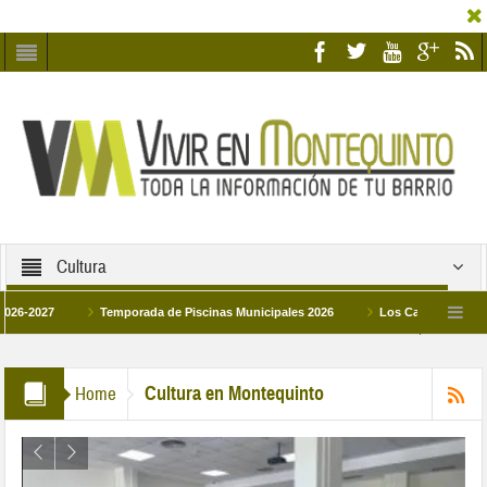
Cultura
27
Temporada de Piscinas Municipales 2026
Los Campus de Tecnificaci
6
La hermanadad Humildad y Pilar de Montequinto procesionará el día 28 de mar
Cultura en Montequinto
Home