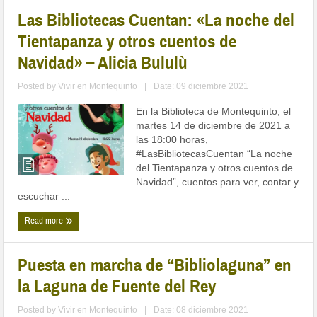
Las Bibliotecas Cuentan: «La noche del
Tientapanza y otros cuentos de
Navidad» – Alicia Bululù
Posted by
Vivir en Montequinto
|
Date: 09 diciembre 2021
En la Biblioteca de Montequinto, el
martes 14 de diciembre de 2021 a
las 18:00 horas,
#LasBibliotecasCuentan “La noche
del Tientapanza y otros cuentos de
Navidad”, cuentos para ver, contar y
escuchar ...
Read more
Puesta en marcha de “Bibliolaguna” en
la Laguna de Fuente del Rey
Posted by
Vivir en Montequinto
|
Date: 08 diciembre 2021