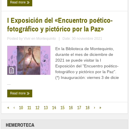
Read more
I Exposición del «Encuentro poético-
fotográfico y pictórico por la Paz»
Posted by
Vivir en Montequinto
|
Date: 30 noviembre 2021
En la Biblioteca de Montequinto,
durante el mes de diciembre de
2021 se puede visitar la I
Exposición del "Encuentro poético-
fotográfico y pictórico por la Paz".
(*) Inauguración: viernes 3 de dicie
...
Read more
«
‹
10
11
12
13
14
15
16
17
18
›
»
HEMEROTECA