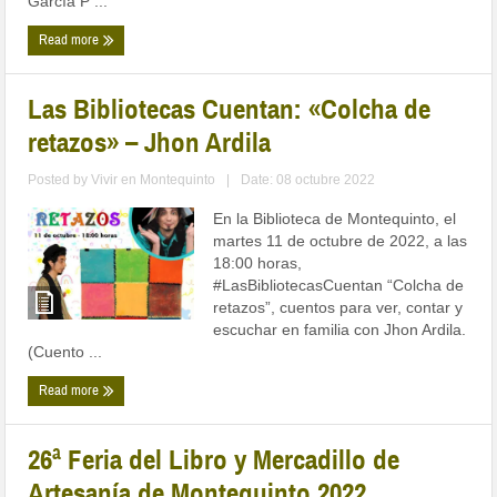
García P ...
Read more
Las Bibliotecas Cuentan: «Colcha de
retazos» – Jhon Ardila
Posted by
Vivir en Montequinto
|
Date: 08 octubre 2022
En la Biblioteca de Montequinto, el
martes 11 de octubre de 2022, a las
18:00 horas,
#LasBibliotecasCuentan “Colcha de
retazos”, cuentos para ver, contar y
escuchar en familia con Jhon Ardila.
(Cuento ...
Read more
26ª Feria del Libro y Mercadillo de
Artesanía de Montequinto 2022