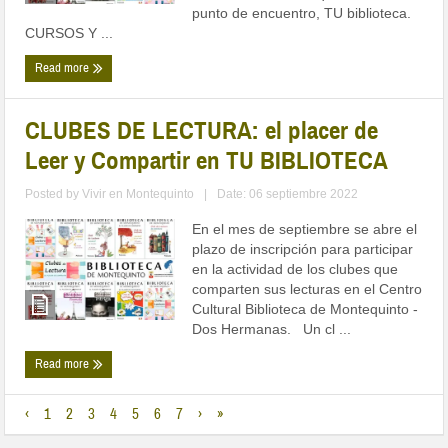
punto de encuentro, TU biblioteca.
CURSOS Y ...
Read more
CLUBES DE LECTURA: el placer de
Leer y Compartir en TU BIBLIOTECA
Posted by
Vivir en Montequinto
|
Date: 06 septiembre 2022
En el mes de septiembre se abre el
plazo de inscripción para participar
en la actividad de los clubes que
comparten sus lecturas en el Centro
Cultural Biblioteca de Montequinto -
Dos Hermanas. Un cl ...
Read more
‹
1
2
3
4
5
6
7
›
»