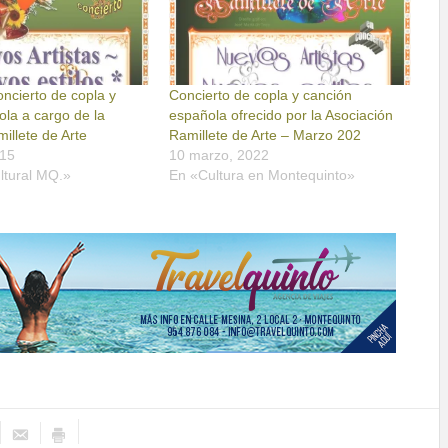
ncierto de copla y
Concierto de copla y canción
la a cargo de la
española ofrecido por la Asociación
illete de Arte
Ramillete de Arte – Marzo 202
015
10 marzo, 2022
ltural MQ.»
En «Cultura en Montequinto»