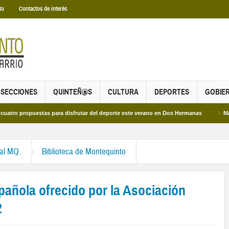
to
Contactos de interés
SECCIONES
QUINTEÑ@S
CULTURA
DEPORTES
GOBIE
estas para disfrutar del deporte este verano en Dos Hermanas
Más de dos mil 
ral MQ.
Biblioteca de Montequinto
pañola ofrecido por la Asociación
2