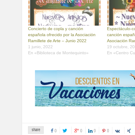
Concierto de copla y canción
Espectáculo-co
española ofrecido por la Asociación
canción españo
Ramillete de Arte – Junio 2022
Asociación Ram
1 junio, 2022
19 octubre, 2
En «Biblioteca de Montequinto»
En «Centro Cu
share
0
0
0
0