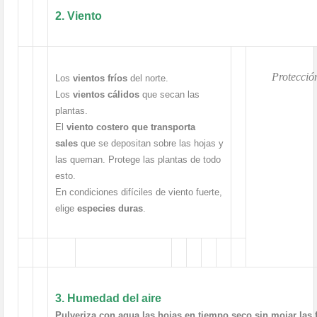
2. Viento
Protecció
Los
vientos fríos
del norte.
Los
vientos cálidos
que secan las
plantas.
El
viento costero que transporta
sales
que se depositan sobre las hojas y
las queman. Protege las plantas de todo
esto.
En condiciones difíciles de viento fuerte,
elige
especies duras
.
3. Humedad del aire
Pulveriza con agua las hojas en tiempo seco sin mojar las 