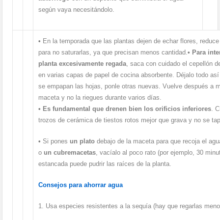
según vaya necesitándolo.
•
En la temporada que las plantas dejen de echar flores, reduce 
para no saturarlas, ya que precisan menos cantidad.
•
Para inte
planta excesivamente regada
, saca con cuidado el cepellón de
en varias capas de papel de cocina absorbente. Déjalo todo así
se empapan las hojas, ponle otras nuevas. Vuelve después a me
maceta y no la riegues durante varios días.
•
Es fundamental que drenen bien los orificios inferiores
. 
trozos de cerámica de tiestos rotos mejor que grava y no se ta
•
Si pones
un plato
debajo de la maceta para que recoja el agu
o
un cubremacetas
, vacíalo al poco rato (por ejemplo, 30 min
estancada puede pudrir las raíces de la planta.
Consejos para ahorrar agua
1. Usa especies resistentes a la sequía (hay que regarlas meno