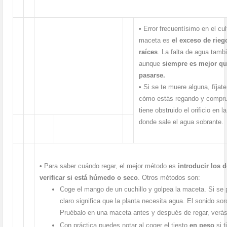
•
Error frecuentísimo en el cu
maceta es
el exceso de rieg
raíces
. La falta de agua tambi
aunque
siempre es mejor qu
pasarse.
•
Si se te muere alguna, fíjate
cómo estás regando y comprue
tiene obstruido el orificio en la
donde sale el agua sobrante.
•
Para saber cuándo regar, el mejor método es
introducir los d
verificar si está húmedo o seco
. Otros métodos son:
Coge el mango de un cuchillo y golpea la maceta. Si se p
claro significa que la planta necesita agua. El sonido sor
Pruébalo en una maceta antes y después de regar, verás
Con práctica puedes notar al coger el tiesto
en peso
si 