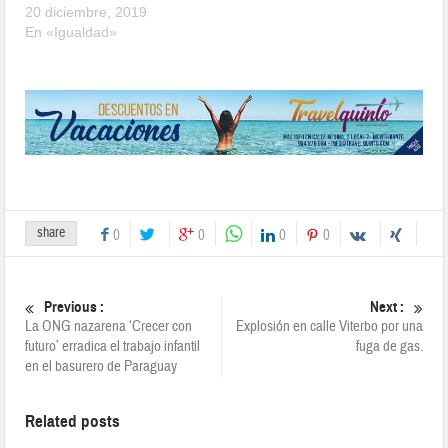
20 diciembre, 2019
En «Igualdad»
share
0
0
0
0
Previous :
Next :
La ONG nazarena ‘Crecer con
Explosión en calle Viterbo por una
futuro’ erradica el trabajo infantil
fuga de gas.
en el basurero de Paraguay
Related posts