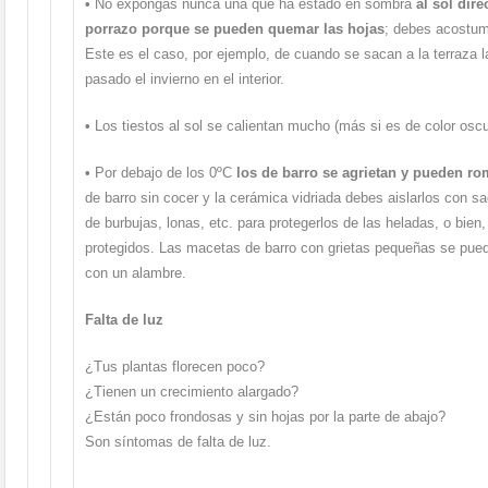
•
No expongas nunca una que ha estado en sombra
al sol dire
porrazo
porque se pueden quemar las hojas
; debes acostum
Este es el caso, por ejemplo, de cuando se sacan a la terraza 
pasado el invierno en el interior.
•
Los tiestos al sol se calientan mucho (más si es de color oscu
•
Por debajo de los 0ºC
los de barro se agrietan y pueden r
de barro sin cocer y la cerámica vidriada debes aislarlos con sac
de burbujas, lonas, etc. para protegerlos de las heladas, o bien, 
protegidos. Las macetas de barro con grietas pequeñas se pued
con un alambre.
Falta de luz
¿Tus plantas florecen poco?
¿Tienen un crecimiento alargado?
¿Están poco frondosas y sin hojas por la parte de abajo?
Son síntomas de falta de luz.