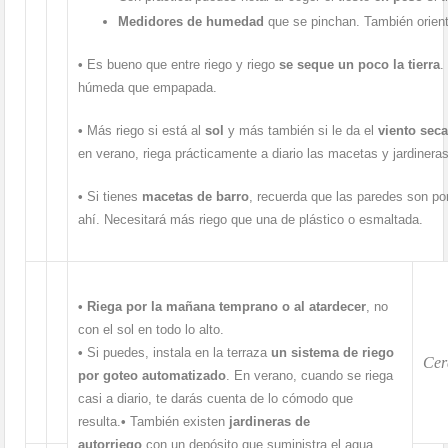
Medidores de humedad
que se pinchan. También orien
•
Es bueno que entre riego y riego
se seque un poco la tierra
.
húmeda que empapada.
•
Más riego si está al
sol
y más también si le da el
viento seca
en verano, riega prácticamente a diario las macetas y jardineras
•
Si tienes
macetas de barro
, recuerda que las paredes son po
ahí. Necesitará más riego que una de plástico o esmaltada.
•
Riega por la mañana temprano o al atardecer
, no
con el sol en todo lo alto.
•
Si puedes, instala en la terraza
un sistema de riego
Cer
por goteo automatizado
. En verano, cuando se riega
casi a diario, te darás cuenta de lo cómodo que
resulta.
•
También existen
jardineras de
autorriego
con un depósito que suministra el agua