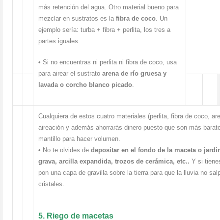
más retención del agua. Otro material bueno para
mezclar en sustratos es la
fibra de coco
. Un
ejemplo sería: turba + fibra + perlita, los tres a
partes iguales.
•
Si no encuentras ni perlita ni fibra de coco, usa
para airear el sustrato
arena de río gruesa y
lavada o corcho blanco picado
.
Cualquiera de estos cuatro materiales (perlita, fibra de coco, a
aireación y además ahorrarás dinero puesto que son más baratos
mantillo para hacer volumen.
•
No te olvides de
depositar en el fondo de la maceta o jardi
grava, arcilla expandida, trozos de cerámica, etc..
Y si tien
pon una capa de gravilla sobre la tierra para que la lluvia no salp
cristales.
5. Riego de macetas