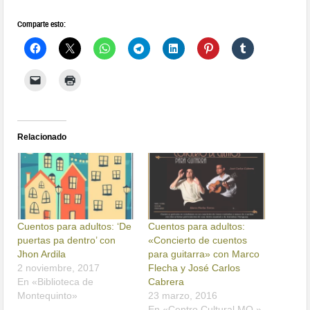
Comparte esto:
Relacionado
Cuentos para adultos: ‘De
Cuentos para adultos:
puertas pa dentro’ con
«Concierto de cuentos
Jhon Ardila
para guitarra» con Marco
2 noviembre, 2017
Flecha y José Carlos
En «Biblioteca de
Cabrera
Montequinto»
23 marzo, 2016
En «Centro Cultural MQ.»