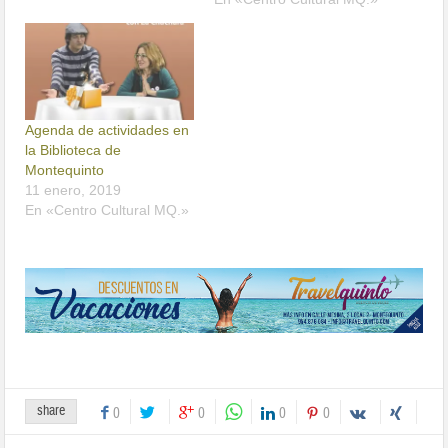
Agenda de actividades en
la Biblioteca de
Montequinto
11 enero, 2019
En «Centro Cultural MQ.»
share
0
0
0
0