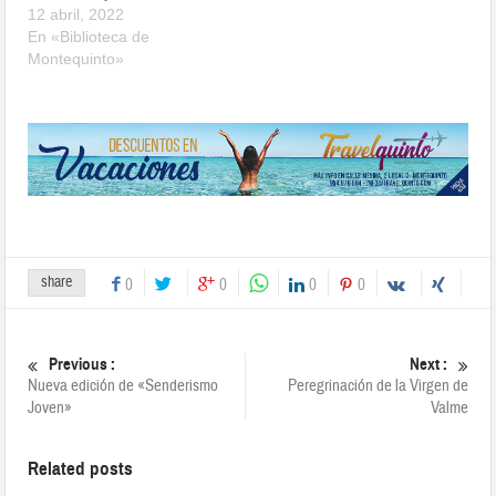
12 abril, 2022
En «Biblioteca de
Montequinto»
share
0
0
0
0
Previous :
Next :
Nueva edición de «Senderismo
Peregrinación de la Virgen de
Joven»
Valme
Related posts