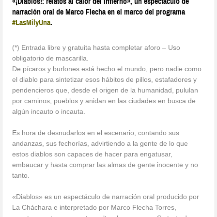
«¡Diablos!: relatos al calor del infierno», un espectáculo de
narración oral de Marco Flecha en el marco del programa
#LasMilyUna
.
(*) Entrada libre y gratuita hasta completar aforo – Uso
obligatorio de mascarilla.
De pícaros y burlones está hecho el mundo, pero nadie como
el diablo para sintetizar esos hábitos de pillos, estafadores y
pendencieros que, desde el origen de la humanidad, pululan
por caminos, pueblos y anidan en las ciudades en busca de
algún incauto o incauta.
Es hora de desnudarlos en el escenario, contando sus
andanzas, sus fechorías, advirtiendo a la gente de lo que
estos diablos son capaces de hacer para engatusar,
embaucar y hasta comprar las almas de gente inocente y no
tanto.
«Diablos» es un espectáculo de narración oral producido por
La Cháchara e interpretado por Marco Flecha Torres,