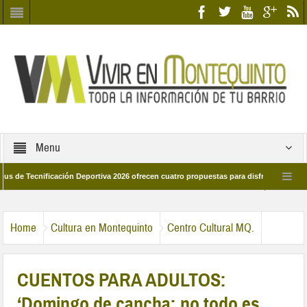
Menu
ecnificación Deportiva 2026 ofrecen cuatro propuestas para disfrutar del deporte 
a 28 de marzo por las calles del barrio
Candidatos/as entidad Quinteña 2026
Home
Cultura en Montequinto
Centro Cultural MQ.
CUENTOS PARA ADULTOS:
‘Domingo de cancha: no todo es