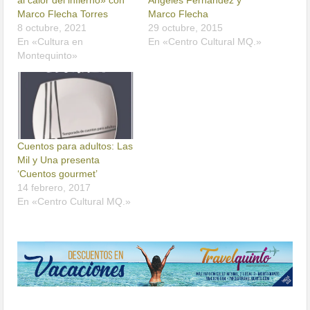
al calor del infierno» con
Ángeles Fernández y
Marco Flecha Torres
Marco Flecha
8 octubre, 2021
29 octubre, 2015
En «Cultura en
En «Centro Cultural MQ.»
Montequinto»
Cuentos para adultos: Las
Mil y Una presenta
‘Cuentos gourmet’
14 febrero, 2017
En «Centro Cultural MQ.»