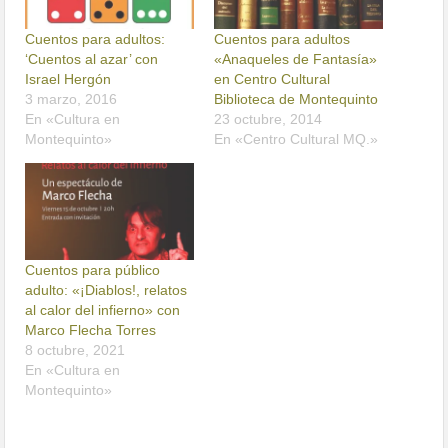
Cuentos para adultos:
Cuentos para adultos
‘Cuentos al azar’ con
«Anaqueles de Fantasía»
Israel Hergón
en Centro Cultural
3 marzo, 2016
Biblioteca de Montequinto
En «Cultura en
23 octubre, 2014
Montequinto»
En «Centro Cultural MQ.»
Cuentos para público
adulto: «¡Diablos!, relatos
al calor del infierno» con
Marco Flecha Torres
8 octubre, 2021
En «Cultura en
Montequinto»