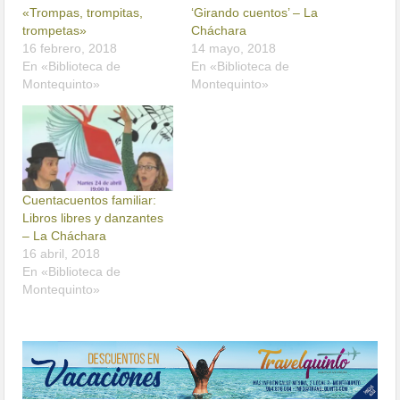
«Trompas, trompitas,
‘Girando cuentos’ – La
trompetas»
Cháchara
16 febrero, 2018
14 mayo, 2018
En «Biblioteca de
En «Biblioteca de
Montequinto»
Montequinto»
Cuentacuentos familiar:
Libros libres y danzantes
– La Cháchara
16 abril, 2018
En «Biblioteca de
Montequinto»