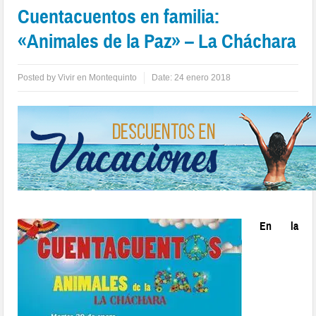
Cuentacuentos en familia:
«Animales de la Paz» – La Cháchara
Posted by
Vivir en Montequinto
Date:
24 enero 2018
En la