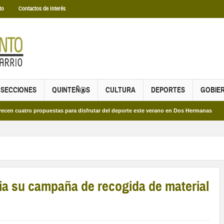
to
Contactos de interés
SECCIONES
QUINTEÑ@S
CULTURA
DEPORTES
GOBIE
ro propuestas para disfrutar del deporte este verano en Dos Hermanas
Más de 
ia su campaña de recogida de material