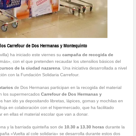
 los Carrefour de Dos Hermanas y Montequinto
illa) ha iniciado este viernes su
campaña de recogida de
más», con el que pretenden recaudar los utensilios básicos del
ecursos de la ciudad nazarena
. Una iniciativa desarrollada a nivel
ión con la Fundación Solidaria Carrefour.
ntarios
de Dos Hermanas participan en la recogida del material
 en los supermercados
Carrefour de Dos Hermanas y
os han ido ya depositando libretas, lápices, gomas y mochilas en
 Roja en colaboración con el hipermercado, que ha facilitado
r en ellas el material escolar que van a donar.
ena y la barriada quinteña son de
10.30 a 13.30 horas
durante la
paña «Vuelta al cole solidaria» se desarrolla durante estos dos