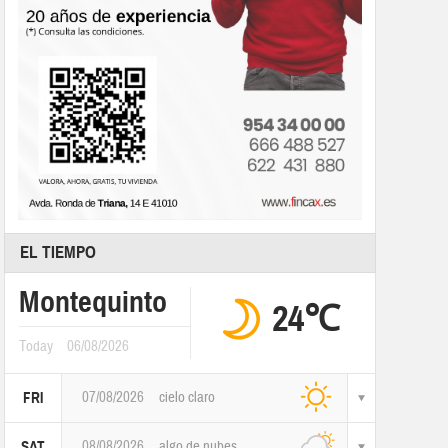
EL TIEMPO
Montequinto
24℃
Today
06/08/2026
07/08/2026
cielo claro
FRI
08/08/2026
algo de nubes
SAT