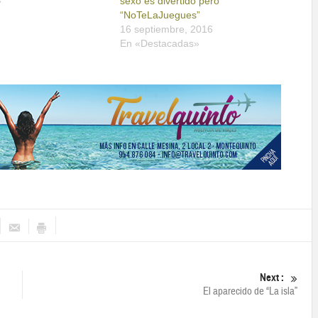
»
sexo es divertido pero
“NoTeLaJuegues”
16 septiembre, 2016
En «Destacadas»
Next :
El aparecido de “La isla”