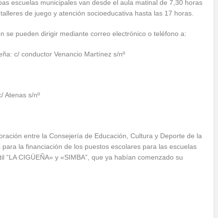
bas escuelas municipales van desde el aula matinal de 7,30 horas
talleres de juego y atención socioeducativa hasta las 17 horas.
 se pueden dirigir mediante correo electrónico o teléfono a:
eña: c/ conductor Venancio Martínez s/nº
/ Atenas s/nº
oración entre la Consejería de Educación, Cultura y Deporte de la
ara la financiación de los puestos escolares para las escuelas
fantil “LA CIGÜEÑA» y «SIMBA”, que ya habían comenzado su