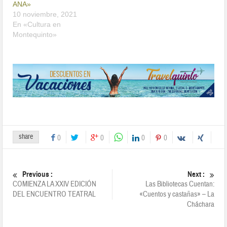
ANA»
10 noviembre, 2021
En «Cultura en
Montequinto»
share
0
0
0
0
Previous :
Next :
COMIENZA LA XXIV EDICIÓN
Las Bibliotecas Cuentan:
DEL ENCUENTRO TEATRAL
«Cuentos y castañas» – La
Cháchara