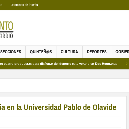
to
Contactos de interés
SECCIONES
QUINTEÑ@S
CULTURA
DEPORTES
GOBIE
propuestas para disfrutar del deporte este verano en Dos Hermanas
Más de do
a en la Universidad Pablo de Olavide