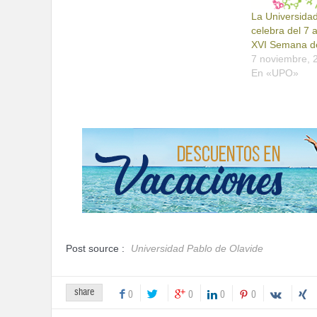
La Universida
celebra del 7 
XVI Semana de
7 noviembre, 
En «UPO»
Post source :
Universidad Pablo de Olavide
share
0
0
0
0