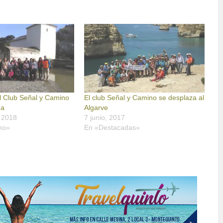
l Club Señal y Camino
El club Señal y Camino se desplaza al
na
Algarve
 2018
7 junio, 2017
mo»
En «Destacadas»