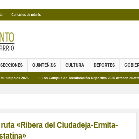
to
Contactos de interés
SECCIONES
QUINTEÑ@S
CULTURA
DEPORTES
GOBIE
s 2026
Los Campus de Tecnificación Deportiva 2026 ofrecen cuatro propuestas
a ruta «Ribera del Ciudadeja-Ermita-
statina»