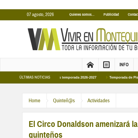
07 agosto, 2026
Quienes somos…
Publicidad
Contac
INFO
ÚLTIMAS NOTICIAS
as Cubiertas Municipales temporada 2026-2027
Temporada de Piscinas Municip
Home
Quinteñ@s
Actividades
El Circo Donaldson amenizará la
quinteños