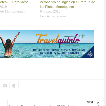
guetes» – Rafa Mesa
Acrobático en inglés en el Parque de
 2019
los Pinos, Montequinto
a de Montequinto»
9 mayo, 2018
En «Actividades»
Next :