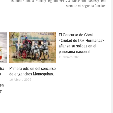
Lisandra Frómeta. Punto y seguido: «El C.W. Dos Hermanas es y será
siempre mi segunda familia»
El Concurso de Cómic
«Ciudad de Dos Hermanas»
afianza su solidez en el
panorama nacional
11 febrero 2026
Sra.
Primera edición del concurso
o
de enganches Montequinto.
o
16 febrero 2026
 en
 y