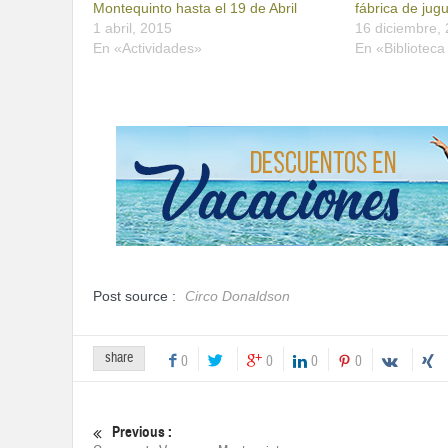
Montequinto hasta el 19 de Abril
fábrica de ju
1 abril, 2015
16 diciembre,
En «Actividades»
En «Bibliotec
Post source :
Circo Donaldson
share
0
0
0
0
Previous :