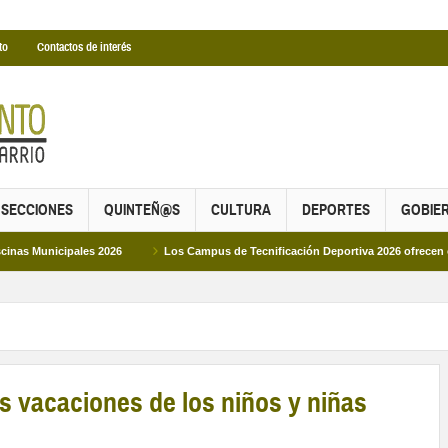
to
Contactos de interés
SECCIONES
QUINTEÑ@S
CULTURA
DEPORTES
GOBIE
ales 2026
Los Campus de Tecnificación Deportiva 2026 ofrecen cuatro propue
s vacaciones de los niños y niñas