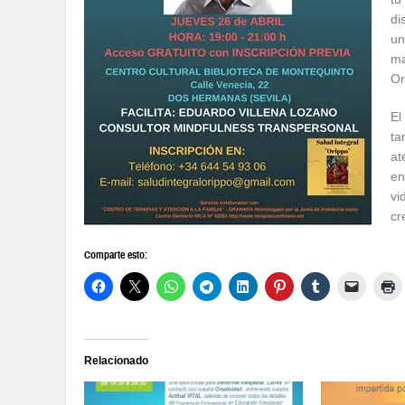
di
un
ma
Or
El
ta
at
en
vi
cr
Comparte esto:
Relacionado