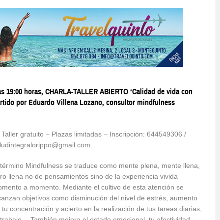
a las 19:00 horas, CHARLA-TALLER ABIERTO ‘Calidad de vida con
artido por Eduardo Villena Lozano, consultor mindfulness
) Taller gratuito – Plazas limitadas – Inscripción: 644549306 /
ludintegralorippo@gmail.co
m.
 término Mindfulness se traduce como mente plena, mente llena,
ro llena no de pensamientos sino de la experiencia vivida
mento a momento. Mediante el cultivo de esta atención se
canzan objetivos como disminución del nivel de estrés, aumento
 tu concentración y acierto en la realización de tus tareas diarias,
 trabajo… También mejora el estado emoci
onal, tu afectividad,