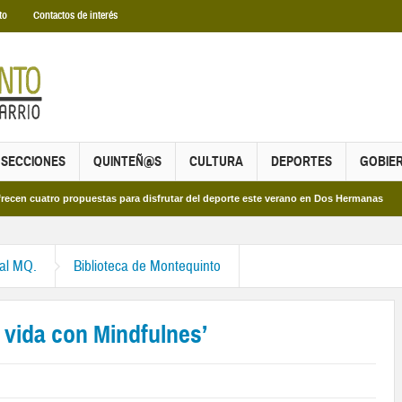
to
Contactos de interés
SECCIONES
QUINTEÑ@S
CULTURA
DEPORTES
GOBIE
ro propuestas para disfrutar del deporte este verano en Dos Hermanas
Más de
ral MQ.
Biblioteca de Montequinto
e vida con Mindfulnes’