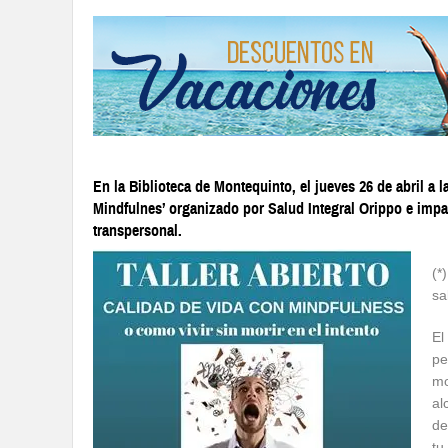
En la Biblioteca de Montequinto, el jueves 26 de abril 
Mindfulnes’ organizado por Salud Integral Orippo e imp
transpersonal.
(*
sa
El
pe
mo
al
de
tu