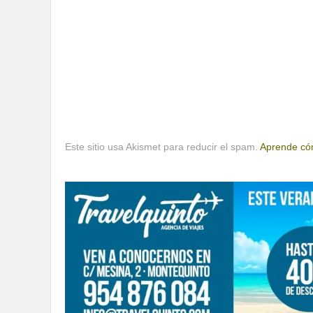
Este sitio usa Akismet para reducir el spam.
Aprende cóm