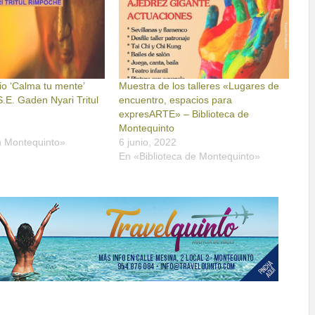
io ‘Calma tu mente’
Muestra de los talleres «Lugares de
S.E. Gaden Nyari Tritul
encuentro, espacios para
expresARTE» – Biblioteca de
Montequinto
n Montequinto»
6 junio, 2022
En «Biblioteca de Montequinto»