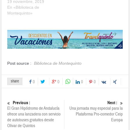
19 noviembre, 2019
En «Biblioteca de
Montequinto»
Post source :
Biblioteca de Montequinto
share
0
0
0
0
Previous :
Next :
El Gran Hipódromo de Andalucía
Una jornada muy especial para la
ofrece una lanzadera con servicio
Plataforma Pro-comedor Ceip
de autobuses gratuitos desde
Europa
Olivar de Quintos