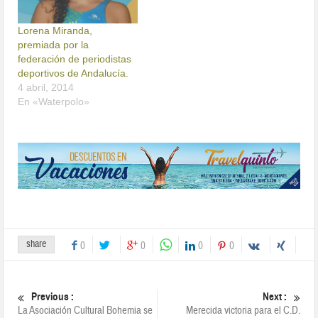
Lorena Miranda,
premiada por la
federación de periodistas
deportivos de Andalucía.
4 abril, 2014
En «Waterpolo»
share
0
0
0
0
Previous :
Next :
La Asociación Cultural Bohemia se
Merecida victoria para el C.D.
une a nuestra campaña «Navidad
Montequinto en un partido muy